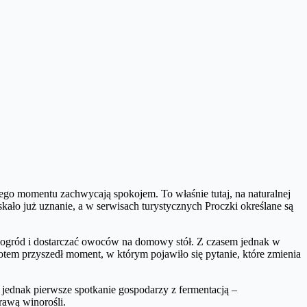
wszego momentu zachwycają spokojem. To właśnie tutaj, na naturalnej
yskało już uznanie, a w serwisach turystycznych Proczki określane są
ić ogród i dostarczać owoców na domowy stół. Z czasem jednak w
otem przyszedł moment, w którym pojawiło się pytanie, które zmienia
ednak pierwsze spotkanie gospodarzy z fermentacją –
prawą winorośli.