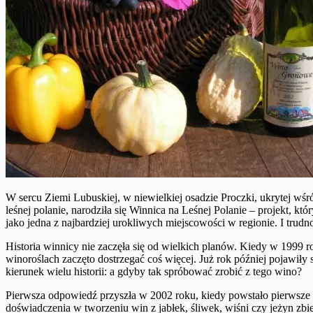
W sercu Ziemi Lubuskiej, w niewielkiej osadzie Proczki, ukrytej wśró
leśnej polanie, narodziła się Winnica na Leśnej Polanie – projekt, kt
jako jedna z najbardziej urokliwych miejscowości w regionie. I trudn
Historia winnicy nie zaczęła się od wielkich planów. Kiedy w 1999
winoroślach zaczęto dostrzegać coś więcej. Już rok później pojawił
kierunek wielu historii: a gdyby tak spróbować zrobić z tego wino?
Pierwsza odpowiedź przyszła w 2002 roku, kiedy powstało pierwsze
doświadczenia w tworzeniu win z jabłek, śliwek, wiśni czy jeżyn zbie