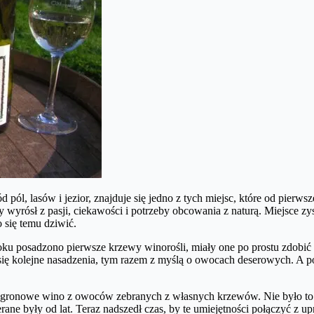
d pól, lasów i jezior, znajduje się jedno z tych miejsc, które od pier
óry wyrósł z pasji, ciekawości i potrzeby obcowania z naturą. Miejsce z
o się temu dziwić.
 roku posadzono pierwsze krzewy winorośli, miały one po prostu zdob
y się kolejne nasadzenia, tym razem z myślą o owocach deserowych. A p
 gronowe wino z owoców zebranych z własnych krzewów. Nie było to j
rane były od lat. Teraz nadszedł czas, by te umiejętności połączyć z u