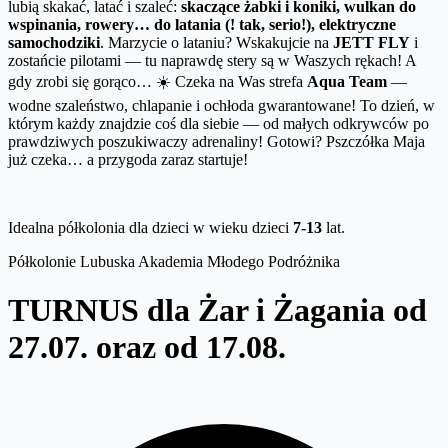
lubią skakać, latać i szaleć:
skaczące żabki i koniki, wulkan do
wspinania, rowery… do latania (! tak, serio!), elektryczne
samochodziki
. Marzycie o lataniu? Wskakujcie na
JETT FLY
i
zostańcie pilotami — tu naprawdę stery są w Waszych rękach! A
gdy zrobi się gorąco… ☀️ Czeka na Was strefa
Aqua Team
—
wodne szaleństwo, chlapanie i ochłoda gwarantowane! To dzień, w
którym każdy znajdzie coś dla siebie — od małych odkrywców po
prawdziwych poszukiwaczy adrenaliny! Gotowi? Pszczółka Maja
już czeka… a przygoda zaraz startuje!
Idealna półkolonia dla dzieci w wieku dzieci
7-13
lat.
Półkolonie Lubuska Akademia Młodego Podróżnika
TURNUS dla Żar i Żagania od
27.07. oraz od 17.08.