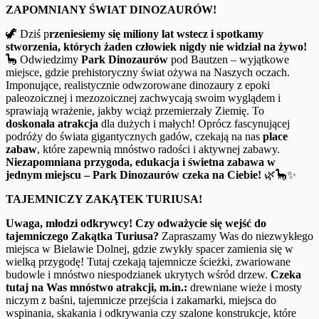
ZAPOMNIANY ŚWIAT DINOZAURÓW!
🦖 Dziś p
rzeniesiemy się miliony lat wstecz i spotkamy
stworzenia, których żaden człowiek nigdy nie widział na żywo!
🦕 Odwiedzimy
Park Dinozaurów
pod Bautzen – wyjątkowe
miejsce, gdzie prehistoryczny świat ożywa na Naszych oczach.
Imponujące, realistycznie odwzorowane dinozaury z epoki
paleozoicznej i mezozoicznej zachwycają swoim wyglądem i
sprawiają wrażenie, jakby wciąż przemierzały Ziemię. To
doskonała atrakcja
dla dużych i małych! Oprócz fascynującej
podróży do świata gigantycznych gadów, czekają na nas
place
zabaw
, które zapewnią mnóstwo radości i aktywnej zabawy.
Niezapomniana przygoda, edukacja i świetna zabawa w
jednym miejscu – Park Dinozaurów czeka na Ciebie!
🌿🦕✨
TAJEMNICZY ZAKĄTEK TURIUSA!
Uwaga, młodzi odkrywcy! Czy odważycie się wejść do
tajemniczego Zakątka Turiusa?
Zapraszamy Was do niezwykłego
miejsca w Bielawie Dolnej, gdzie zwykły spacer zamienia się w
wielką przygodę! Tutaj czekają tajemnicze ścieżki, zwariowane
budowle i mnóstwo niespodzianek ukrytych wśród drzew.
Czeka
tutaj na Was mnóstwo atrakcji, m.in.:
drewniane wieże i mosty
niczym z baśni, tajemnicze przejścia i zakamarki, miejsca do
wspinania, skakania i odkrywania czy szalone konstrukcje, które