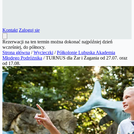
Kontakt
Zaloguj się
Rezerwacji na ten termin można dokonać najpóźniej dzień
wcześniej, do północy.
Strona główna
/
Wycieczki
/
Półkolonie Lubuska Akademia
Młodego Podróżnika
/
TURNUS dla Żar i Żagania od 27.07. oraz
od 17.08.