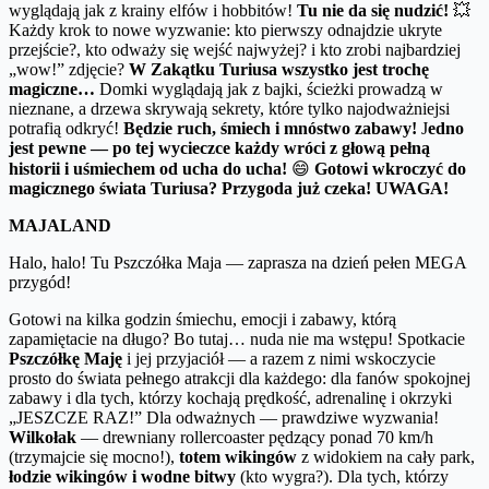
wyglądają jak z krainy elfów i hobbitów!
Tu nie da się nudzić!
💥
Każdy krok to nowe wyzwanie: kto pierwszy odnajdzie ukryte
przejście?, kto odważy się wejść najwyżej? i kto zrobi najbardziej
„wow!” zdjęcie?
W Zakątku Turiusa wszystko jest trochę
magiczne…
Domki wyglądają jak z bajki, ścieżki prowadzą w
nieznane, a drzewa skrywają sekrety, które tylko najodważniejsi
potrafią odkryć!
Będzie ruch, śmiech i mnóstwo zabawy!
J
edno
jest pewne — po tej wycieczce każdy wróci z głową pełną
historii i uśmiechem od ucha do ucha!
😄
Gotowi wkroczyć do
magicznego świata Turiusa? Przygoda już czeka! UWAGA!
MAJALAND
Halo, halo! Tu Pszczółka Maja — zaprasza na dzień pełen MEGA
przygód!
Gotowi na kilka godzin śmiechu, emocji i zabawy, którą
zapamiętacie na długo? Bo tutaj… nuda nie ma wstępu! Spotkacie
Pszczółkę Maję
i jej przyjaciół — a razem z nimi wskoczycie
prosto do świata pełnego atrakcji dla każdego: dla fanów spokojnej
zabawy i dla tych, którzy kochają prędkość, adrenalinę i okrzyki
„JESZCZE RAZ!” Dla odważnych — prawdziwe wyzwania!
Wilkołak
— drewniany rollercoaster pędzący ponad 70 km/h
(trzymajcie się mocno!),
totem wikingów
z widokiem na cały park,
łodzie wikingów i wodne bitwy
(kto wygra?). Dla tych, którzy