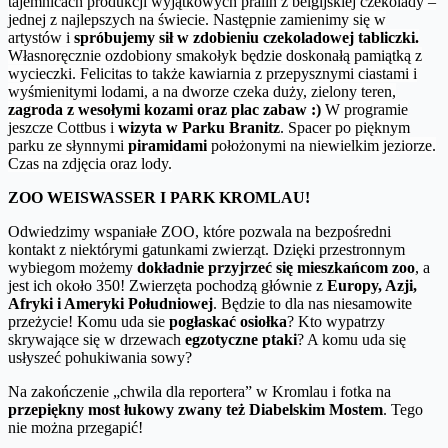
tajemnicach produkcji wyjątkowych pralin z belgijskiej czekolady –
jednej z najlepszych na świecie. Następnie zamienimy się w
artystów i
spróbujemy sił w zdobieniu czekoladowej tabliczki.
Własnoręcznie ozdobiony smakołyk będzie doskonałą pamiątką z
wycieczki. Felicitas to także kawiarnia z przepysznymi ciastami i
wyśmienitymi lodami, a na dworze czeka duży, zielony teren,
zagroda z wesołymi kozami oraz plac zabaw :)
W programie
jeszcze Cottbus i
wizyta w Parku Branitz
. Spacer po pięknym
parku ze słynnymi
piramidami
położonymi na niewielkim jeziorze.
Czas na zdjęcia oraz lody.
ZOO WEISWASSER I PARK KROMLAU!
Odwiedzimy wspaniałe ZOO, które pozwala na bezpośredni
kontakt z niektórymi gatunkami zwierząt. Dzięki przestronnym
wybiegom możemy
dokładnie przyjrzeć
się mieszkańcom zoo
, a
jest ich około 350! Zwierzęta pochodzą głównie z
Europy, Azji,
Afryki i Ameryki Południowej
. Będzie to dla nas niesamowite
przeżycie! Komu uda sie
pogłaskać osiołka
? Kto wypatrzy
skrywające się w drzewach
egzotyczne ptaki
? A komu uda się
usłyszeć pohukiwania sowy?
Na zakończenie „chwila dla reportera” w Kromlau i fotka na
przepiękny most łukowy zwany też Diabelskim Mostem
. Tego
nie można przegapić!