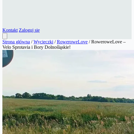
Kontakt
Zaloguj się
Strona główna
/
Wycieczki
/
RoweroweLove
/
RoweroweLove –
Velo Sprotavia i Bory Dolnośląskie!