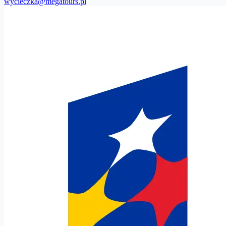
wycieczka@megatours.pl