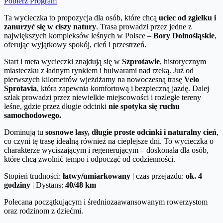
Pobierz Program
Ta wycieczka to propozycja dla osób, które chcą
uciec od zgiełku i
zanurzyć się w ciszy natury
. Trasa prowadzi przez jedne z
największych kompleksów leśnych w Polsce –
Bory Dolnośląskie
,
oferując wyjątkowy spokój, cień i przestrzeń.
Start i meta wycieczki znajdują się w
Szprotawie
, historycznym
miasteczku z ładnym rynkiem i bulwarami nad rzeką. Już od
pierwszych kilometrów wjeżdżamy na nowoczesną trasę
Velo
Sprotavia
, która zapewnia komfortową i bezpieczną jazdę. Dalej
szlak prowadzi przez niewielkie miejscowości i rozległe tereny
leśne, gdzie przez długie odcinki
nie spotyka się ruchu
samochodowego.
Dominują tu
sosnowe lasy, długie proste odcinki i naturalny cień
,
co czyni tę trasę idealną również na cieplejsze dni. To wycieczka o
charakterze wyciszającym i regenerującym – doskonała dla osób,
które chcą zwolnić tempo i odpocząć od codzienności.
Stopień trudności:
łatwy/umiarkowany
| czas przejazdu:
ok. 4
godziny
| Dystans:
40/48 km
Polecana początkującym i średniozaawansowanym rowerzystom
oraz rodzinom z dziećmi.