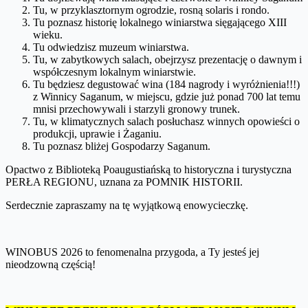
Tu, w przyklasztornym ogrodzie, rosną solaris i rondo.
Tu poznasz historię lokalnego winiarstwa sięgającego XIII
wieku.
Tu odwiedzisz muzeum winiarstwa.
Tu, w zabytkowych salach, obejrzysz prezentację o dawnym i
współczesnym lokalnym winiarstwie.
Tu będziesz degustować wina (184 nagrody i wyróżnienia!!!)
z Winnicy Saganum, w miejscu, gdzie już ponad 700 lat temu
mnisi przechowywali i starzyli gronowy trunek.
Tu, w klimatycznych salach posłuchasz winnych opowieści o
produkcji, uprawie i Żaganiu.
Tu poznasz bliżej Gospodarzy Saganum.
Opactwo z Biblioteką Poaugustiańską to historyczna i turystyczna
PERŁA REGIONU, uznana za POMNIK HISTORII.
Serdecznie zapraszamy na tę wyjątkową enowycieczkę.
WINOBUS 2026 to fenomenalna przygoda, a Ty jesteś jej
nieodzowną częścią!