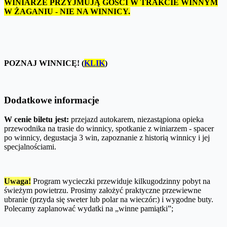
WINIARZE PRZYJMUJĄ GOŚCI W TRAKCIE WINNYM
W ŻAGANIU - NIE NA WINNICY.
POZNAJ WINNICĘ! (
KLIK
)
Dodatkowe informacje
W cenie biletu jest:
przejazd autokarem, niezastąpiona opieka
przewodnika na trasie do winnicy, spotkanie z winiarzem - spacer
po winnicy, degustacja 3 win, zapoznanie z historią winnicy i jej
specjalnościami.
Uwaga!
Program wycieczki przewiduje kilkugodzinny pobyt na
świeżym powietrzu. Prosimy założyć praktyczne przewiewne
ubranie (przyda się sweter lub polar na wieczór:) i wygodne buty.
Polecamy zaplanować wydatki na „winne pamiątki”;