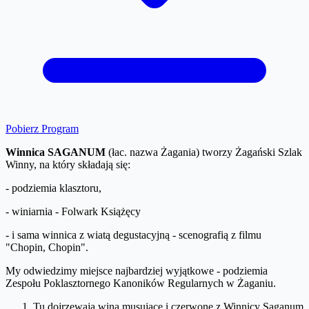
Pobierz Program
Winnica SAGANUM
(łac. nazwa Żagania) tworzy Żagański Szlak
Winny, na który składają się:
- podziemia klasztoru,
- winiarnia - Folwark Książęcy
- i sama winnica z wiatą degustacyjną - scenografią z filmu
"Chopin, Chopin".
My odwiedzimy miejsce najbardziej wyjątkowe - podziemia
Zespołu Poklasztornego Kanoników Regularnych w Żaganiu.
Tu dojrzewają wina musujące i czerwone z Winnicy Saganum