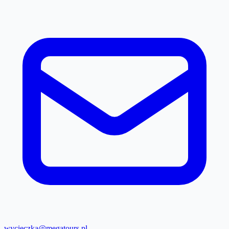
wycieczka@megatours.pl