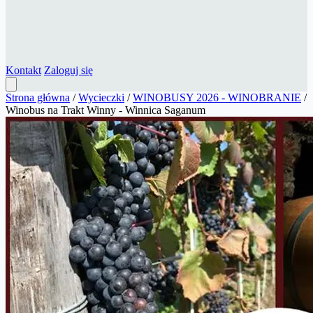
Kontakt
Zaloguj się
Strona główna
/
Wycieczki
/
WINOBUSY 2026 - WINOBRANIE
/
Winobus na Trakt Winny - Winnica Saganum